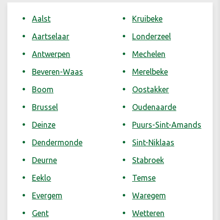
Aalst
Kruibeke
Aartselaar
Londerzeel
Antwerpen
Mechelen
Beveren-Waas
Merelbeke
Boom
Oostakker
Brussel
Oudenaarde
Deinze
Puurs-Sint-Amands
Dendermonde
Sint-Niklaas
Deurne
Stabroek
Eeklo
Temse
Evergem
Waregem
Gent
Wetteren