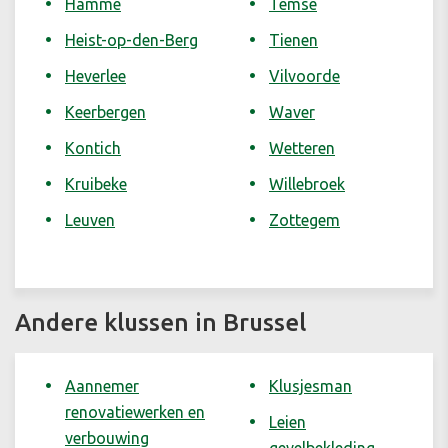
Hamme
Temse
Heist-op-den-Berg
Tienen
Heverlee
Vilvoorde
Keerbergen
Waver
Kontich
Wetteren
Kruibeke
Willebroek
Leuven
Zottegem
Andere klussen in Brussel
Aannemer
Klusjesman
renovatiewerken en
Leien
verbouwing