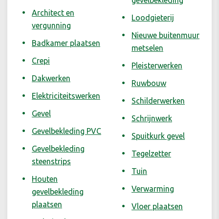
gevelbekleding
Architect en
Loodgieterij
vergunning
Nieuwe buitenmuur
Badkamer plaatsen
metselen
Crepi
Pleisterwerken
Dakwerken
Ruwbouw
Elektriciteitswerken
Schilderwerken
Gevel
Schrijnwerk
Gevelbekleding PVC
Spuitkurk gevel
Gevelbekleding
Tegelzetter
steenstrips
Tuin
Houten
Verwarming
gevelbekleding
plaatsen
Vloer plaatsen