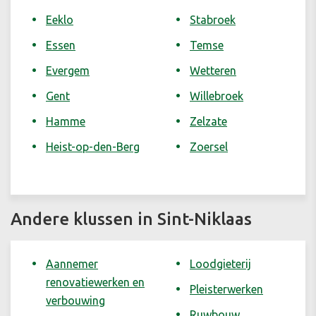
Eeklo
Stabroek
Essen
Temse
Evergem
Wetteren
Gent
Willebroek
Hamme
Zelzate
Heist-op-den-Berg
Zoersel
Andere klussen in Sint-Niklaas
Aannemer
Loodgieterij
renovatiewerken en
Pleisterwerken
verbouwing
Ruwbouw