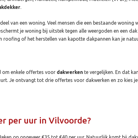
akdekker
.
rdeel van een woning. Veel mensen die een bestaande woning wi
eschermt je woning bij uitstek tegen alle weergoden en een dak
 roofing of het herstellen van kapotte dakpannen kan je natuur
d om enkele offertes voor
dakwerken
te vergelijken. En dat kan
urt. Je ontvangt tot drie offertes voor dakwerken en zo kies 
r per uur in Vilvoorde?
Reken op ongeveer €35 tot €40 per uur. Natuurlijk komt bij da