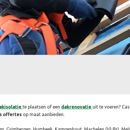
akisolatie
te plaatsen of een
dakrenovatie
uit te voeren? Cas
s offertes
op maat aanbieden.
em, Grimbergen, Humbeek, Kampenhout, Machelen (Vl-Br), Mels