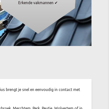
Erkende vakmannen ✔
ius brengt je snel en eenvoudig in contact met
broek, Merchtem, Perk, Peutie, Wolvertem of in