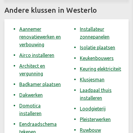
Andere klussen in Westerlo
Aannemer
Installateur
renovatiewerken en
zonnepanelen
verbouwing
Isolatie plaatsen
Airco installeren
Keukenbouwers
Architect en
Keuring elektriciteit
vergunning
Klusjesman
Badkamer plaatsen
Laadpaal thuis
Dakwerken
installeren
Domotica
Loodgieterij
installeren
Pleisterwerken
Eendraadschema
Ruwbouw
tekenen