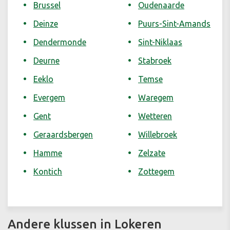
Brussel
Oudenaarde
Deinze
Puurs-Sint-Amands
Dendermonde
Sint-Niklaas
Deurne
Stabroek
Eeklo
Temse
Evergem
Waregem
Gent
Wetteren
Geraardsbergen
Willebroek
Hamme
Zelzate
Kontich
Zottegem
Andere klussen in Lokeren