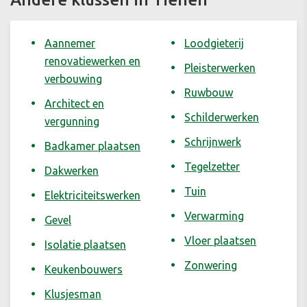
Aannemer
Loodgieterij
renovatiewerken en
Pleisterwerken
verbouwing
Ruwbouw
Architect en
Schilderwerken
vergunning
Schrijnwerk
Badkamer plaatsen
Tegelzetter
Dakwerken
Tuin
Elektriciteitswerken
Verwarming
Gevel
Vloer plaatsen
Isolatie plaatsen
Zonwering
Keukenbouwers
Klusjesman