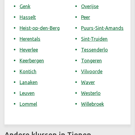
Genk
Overijse
Hasselt
Peer
Heist-op-den-Berg
Puurs-Sint-Amands
Herentals
Sint-Truiden
Heverlee
Tessenderlo
Keerbergen
Tongeren
Kontich
Vilvoorde
Lanaken
Waver
Leuven
Westerlo
Lommel
Willebroek
Andere klussen in Tienen