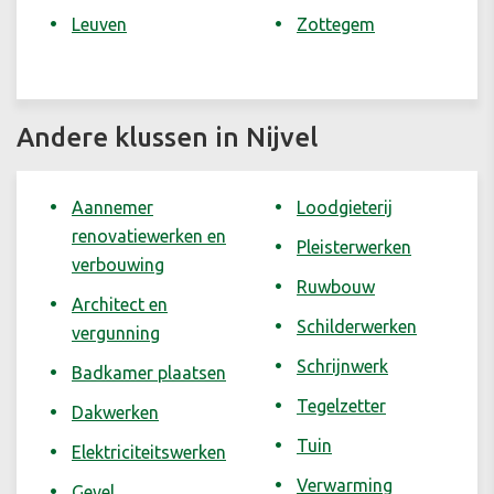
Leuven
Zottegem
Andere klussen in Nijvel
Aannemer
Loodgieterij
renovatiewerken en
Pleisterwerken
verbouwing
Ruwbouw
Architect en
Schilderwerken
vergunning
Schrijnwerk
Badkamer plaatsen
Tegelzetter
Dakwerken
Tuin
Elektriciteitswerken
Verwarming
Gevel