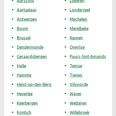
Aarschot
Lokeren
Aartselaar
Londerzeel
Antwerpen
Mechelen
Boom
Merelbeke
Brussel
Namen
Dendermonde
Overijse
Geraardsbergen
Puurs-Sint-Amands
Halle
Temse
Hamme
Tienen
Heist-op-den-Berg
Vilvoorde
Heverlee
Waver
Keerbergen
Wetteren
Kontich
Willebroek