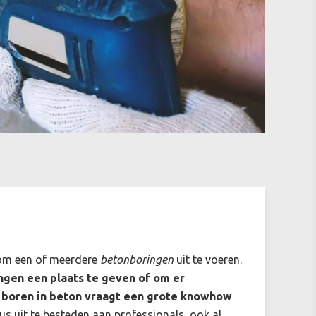
g om een of meerdere
betonboringen
uit te voeren.
gen een plaats te geven of om er
 boren in beton vraagt een grote knowhow
us uit te besteden aan professionals, ook al