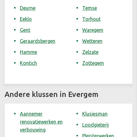
Deurne
Temse
Eeklo
Torhout
Gent
Waregem
Geraardsbergen
Wetteren
Hamme
Zelzate
Kontich
Zottegem
Andere klussen in Evergem
Aannemer
Klusjesman
renovatiewerken en
Loodgieterij
verbouwing
Pleisterwerken