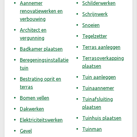
Aannemer
Schilderwerken
renovatiewerken en
Schrijnwerk
verbouwing
Snoeien
Architect en
Tegelzetter
vergunning
Terras aanleggen
Badkamer plaatsen
Terrasoverkapping
Beregeningsinstallatie
plaatsen
tuin
Tuin aanleggen
Bestrating oprit en
terras
Tuinaannemer
Bomen vellen
Tuinafsluiting
plaatsen
Dakwerken
Tuinhuis plaatsen
Elektriciteitswerken
Tuinman
Gevel