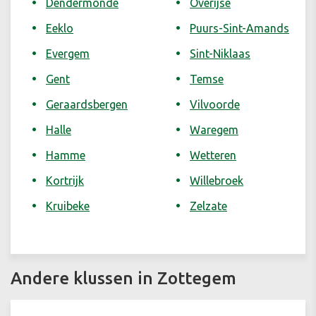
Dendermonde
Overijse
Eeklo
Puurs-Sint-Amands
Evergem
Sint-Niklaas
Gent
Temse
Geraardsbergen
Vilvoorde
Halle
Waregem
Hamme
Wetteren
Kortrijk
Willebroek
Kruibeke
Zelzate
Andere klussen in Zottegem