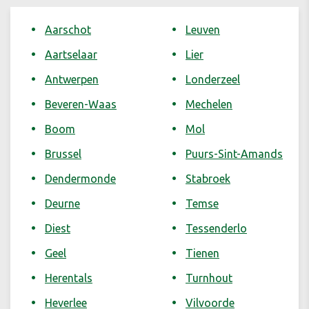
Aarschot
Leuven
Aartselaar
Lier
Antwerpen
Londerzeel
Beveren-Waas
Mechelen
Boom
Mol
Brussel
Puurs-Sint-Amands
Dendermonde
Stabroek
Deurne
Temse
Diest
Tessenderlo
Geel
Tienen
Herentals
Turnhout
Heverlee
Vilvoorde