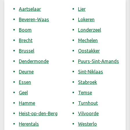
Aartselaar
Lier
Beveren-Waas
Lokeren
Boom
Londerzeel
Brecht
Mechelen
Brussel
Oostakker
Dendermonde
Puurs-Sint-Amands
Deurne
Sint-Niklaas
Essen
Stabroek
Geel
Temse
Hamme
Turnhout
Heist-op-den-Berg
Vilvoorde
Herentals
Westerlo