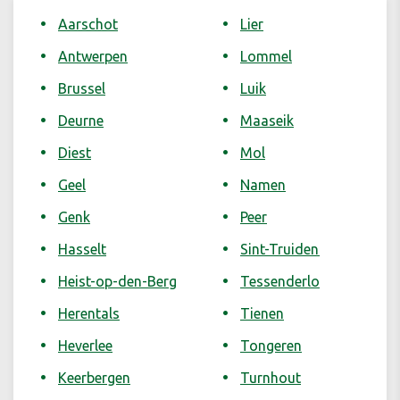
Aarschot
Lier
Antwerpen
Lommel
Brussel
Luik
Deurne
Maaseik
Diest
Mol
Geel
Namen
Genk
Peer
Hasselt
Sint-Truiden
Heist-op-den-Berg
Tessenderlo
Herentals
Tienen
Heverlee
Tongeren
Keerbergen
Turnhout