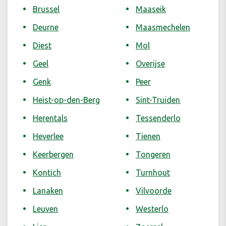
Brussel
Maaseik
Deurne
Maasmechelen
Diest
Mol
Geel
Overijse
Genk
Peer
Heist-op-den-Berg
Sint-Truiden
Herentals
Tessenderlo
Heverlee
Tienen
Keerbergen
Tongeren
Kontich
Turnhout
Lanaken
Vilvoorde
Leuven
Westerlo