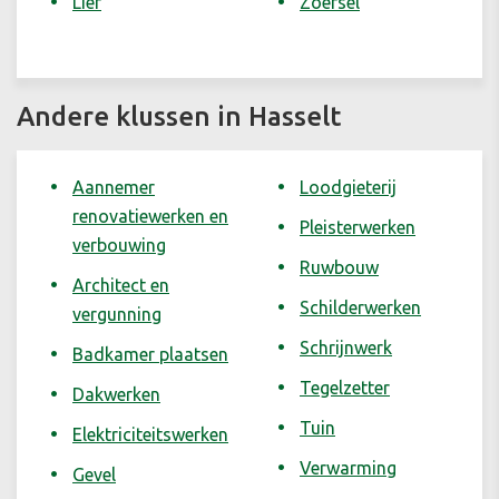
Lier
Zoersel
Andere klussen in Hasselt
Aannemer
Loodgieterij
renovatiewerken en
Pleisterwerken
verbouwing
Ruwbouw
Architect en
Schilderwerken
vergunning
Schrijnwerk
Badkamer plaatsen
Tegelzetter
Dakwerken
Tuin
Elektriciteitswerken
Verwarming
Gevel