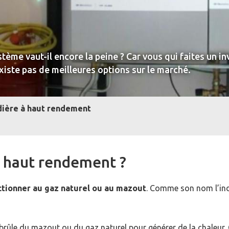
tème vaut-il encore la peine ? Car vous qui faites un i
existe pas de meilleures options sur le marché.
ière à haut rendement
à haut rendement ?
ctionner au gaz naturel ou au mazout
. Comme son nom l’ind
brûle du mazout ou du gaz naturel pour générer de la chaleur.