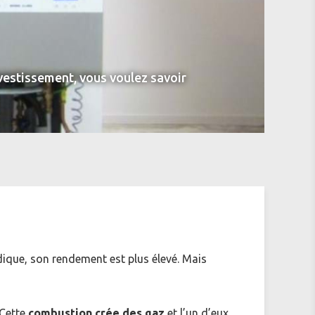
nvestissement, vous voulez savoir
ique, son rendement est plus élevé. Mais
 Cette
combustion crée des gaz
et l’un d’eux