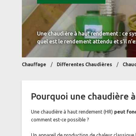
Une chaudière à haut rendement : ce sys
quel est le rendement attendu et s'il n’
Chauffage
Differentes Chaudières
Chaud
Pourquoi une chaudière 
Une chaudière à haut rendement (HR)
peut fon
comment est-ce possible ?
Un appareil de production de chaleur classique 