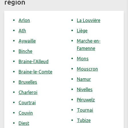
région
Arlon
La Louvière
Ath
Liège
Aywaille
Marche-en-
Famenne
Binche
Mons
Braine-l'Alleud
Mouscron
Braine-le-Comte
Namur
Bruxelles
Nivelles
Charleroi
Péruwelz
Courtrai
Tournai
Couvin
Tubize
Diest