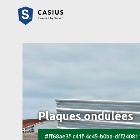
Plaques ondulées
#ff68ae3f-c41f-4c45-b0ba-dff24081