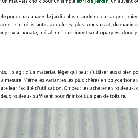
as un mauvais choix pour un simple
abri de jardin
, un auvent o
mple pour une cabane de jardin plus grande ou un car port, mieu
eront plus résistantes aux chocs, plus robustes et, de manière
n polycarbonate, métal ou fibre-ciment sont opaques, donc pou
 Il s'agit d'un matériau léger qui peut s'utiliser aussi bien po
 à mesure. Même les variantes les plus chères en polycarbonate
ute leur facilité d'utilisation. On peut les acheter en rouleaux
deux rouleaux suffisent pour finir tout un pan de toiture.