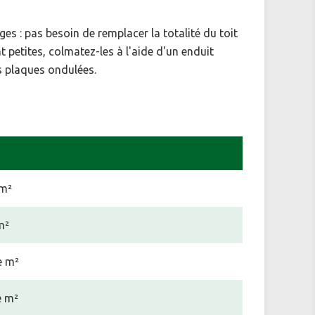
es : pas besoin de remplacer la totalité du toit
 petites, colmatez-les à l'aide d'un enduit
os plaques ondulées.
 m²
m²
e m²
e m²