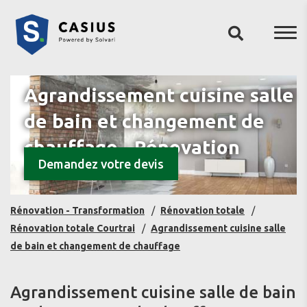
Agrandissement cuisine salle
de bain et changement de
chauffage - Rénovation
Demandez votre devis
totale - Courtrai
Rénovation - Transformation
Rénovation totale
Rénovation totale Courtrai
Agrandissement cuisine salle
de bain et changement de chauffage
Agrandissement cuisine salle de bain