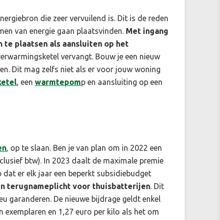
rgiebron die zeer vervuilend is. Dit is de reden
en van energie gaan plaatsvinden.
Met ingang
te plaatsen als aansluiten op het
e verwarmingsketel vervangt. Bouw je een nieuw
en. Dit mag zelfs niet als er voor jouw woning
ketel
, een
warmtepom
p en aansluiting op een
en
, op te slaan. Ben je van plan om in 2022 een
clusief btw). In 2023 daalt de maximale premie
op dat er elk jaar een beperkt subsidiebudget
en terugnameplicht voor thuisbatterijen
. Dit
eu garanderen. De nieuwe bijdrage geldt enkel
on exemplaren en 1,27 euro per kilo als het om