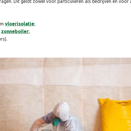
ragen. Dit geldt zowel voor particulieren als bedrijven en voo
en
vloerisolatie
;
n
zonneboiler
;
rs).