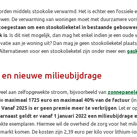
den middels stookolie verwarmd. Het is echter een fossiele ene
ouwen. De verwarming van woningen moet met duurzamere vorm
r toegestaan om een stookolieketel in bestaande gebouwen 
k is
. Is dit niet mogelijk, dan mag het enkel indien je een oud
ovatie aan je woning uit? Dan mag je geen stookolieketel plaats
 Alternatieven voor een stookolieketel zijn onder meer een
gas
t en nieuwe milieubijdrage
eveel aan zelfopgewekte stroom, bijvoorbeeld van
zonnepanel
mie
maximaal 1725 euro en maximaal 40% van de factuur
(in
.
Vanaf 2025 is er geen premie meer te verkrijgen
. Let er 
arnaast geldt er vanaf 1 januari 2022 een milieubijdrage 
kte exemplaren. Hiermee wil de overheid de zorg voor het mili
 markt komen. De kosten zijn 2,39 euro per kilo voor lithium-i