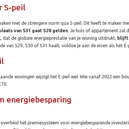
 S-peil
 maken met de strengere norm qua S-peil. Dit heeft te maken me
 plaats van S31 gaat S28 gelden
. Je huis of appartement zal 
l
, dat de globale energieprestatie van je woning uitdrukt,
blijft
rde van S29, S30 of S31 haalt, voldoe je aan de eisen als het E
l
staande woningen wijzigt het E-peil wel. Wie vanaf 2022 een b
E70.
m energiebesparing
 overheid het premiesysteem voor energiebesparende investerin