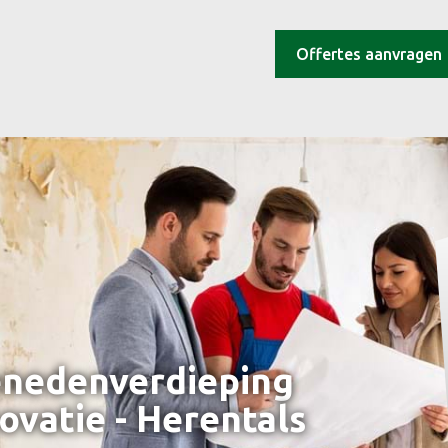
Offertes aanvragen
enedenverdieping
ovatie - Herentals