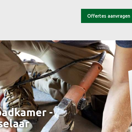
Offertes aanvragen
badkamer -
selaar