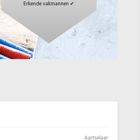
Erkende vakmannen ✔
Aartselaar