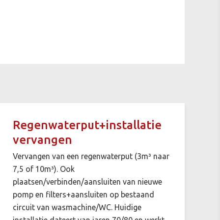
Regenwaterput+installatie
vervangen
Vervangen van een regenwaterput (3m³ naar
7,5 of 10m³). Ook
plaatsen/verbinden/aansluiten van nieuwe
pomp en filters+aansluiten op bestaand
circuit van wasmachine/WC. Huidige
installatie dateert van jaren 70/80 en werkt