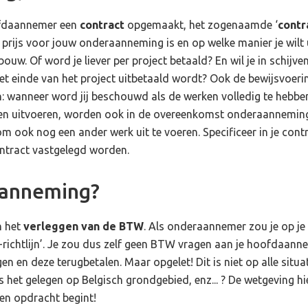
oofdaannemer een
contract
opgemaakt, het zogenaamde ‘
contr
e prijs voor jouw onderaanneming is en op welke manier je wilt
ouw. Of word je liever per project betaald? En wil je in schijve
het einde van het project uitbetaald wordt? Ook de bewijsvoer
: wanneer word jij beschouwd als de werken volledig te hebb
nnen uitvoeren, worden ook in de overeenkomst onderaannemi
ook nog een ander werk uit te voeren. Specificeer in je contract
contract vastgelegd worden.
aanneming?
n het
verleggen van de BTW
. Als onderaannemer zou je op je
ichtlijn’. Je zou dus zelf geen BTW vragen aan je hoofdaann
en deze terugbetalen. Maar opgelet! Dit is niet op alle situa
 is het gelegen op Belgisch grondgebied, enz... ? De wetgeving h
een opdracht begint!